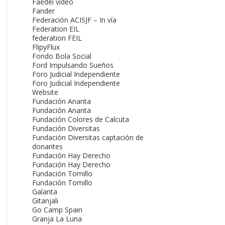
Faedei video
Fander
Federación ACISJF – In vía
Federation EIL
federation FEIL
FlipyFlux
Fondo Bola Social
Ford Impulsando Sueños
Foro Judicial Independiente
Foro Judicial Independiente
Website
Fundación Ananta
Fundación Ananta
Fundación Colores de Calcuta
Fundación Diversitas
Fundación Diversitas captación de
donantes
Fundación Hay Derecho
Fundación Hay Derecho
Fundación Tomillo
Fundación Tomillo
Galanta
Gitanjali
Go Camp Spain
Granja La Luna