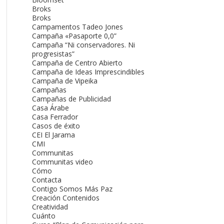
Broks
Broks
Campamentos Tadeo Jones
Campaña «Pasaporte 0,0”
Campaña “Ni conservadores. Ni
progresistas”
Campaña de Centro Abierto
Campaña de Ideas Imprescindibles
Campaña de Vipeika
Campañas
Campañas de Publicidad
Casa Árabe
Casa Ferrador
Casos de éxito
CEI El Jarama
CMI
Communitas
Communitas video
Cómo
Contacta
Contigo Somos Más Paz
Creación Contenidos
Creatividad
Cuánto