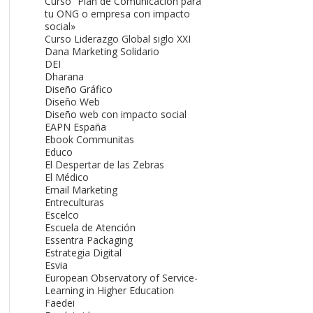
Curso “Plan de Comunicación para
tu ONG o empresa con impacto
social»
Curso Liderazgo Global siglo XXI
Dana Marketing Solidario
DEI
Dharana
Diseño Gráfico
Diseño Web
Diseño web con impacto social
EAPN España
Ebook Communitas
Educo
El Despertar de las Zebras
El Médico
Email Marketing
Entreculturas
Escelco
Escuela de Atención
Essentra Packaging
Estrategia Digital
Esvia
European Observatory of Service-
Learning in Higher Education
Faedei