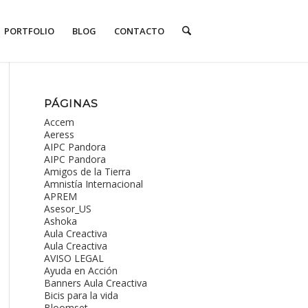
PORTFOLIO
BLOG
CONTACTO
PÁGINAS
Accem
Aeress
AIPC Pandora
AIPC Pandora
Amigos de la Tierra
Amnistía Internacional
APREM
Asesor_US
Ashoka
Aula Creactiva
Aula Creactiva
AVISO LEGAL
Ayuda en Acción
Banners Aula Creactiva
Bicis para la vida
Bloomset