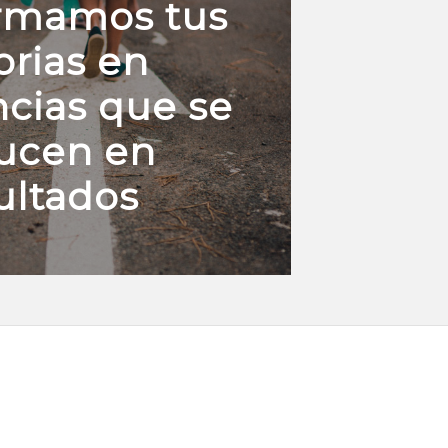
rmamos tus
orias en
ncias que se
ducen en
ultados