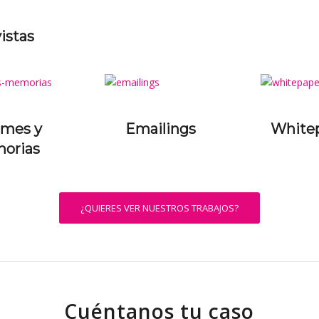
istas
rmes y
Emailings
White
orias
¿QUIERES VER NUESTROS TRABAJOS?
Cuéntanos tu caso