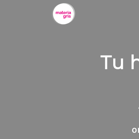
contenido
Tu h
o