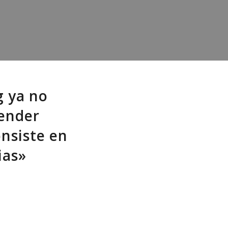
g ya no
vender
nsiste en
ias»