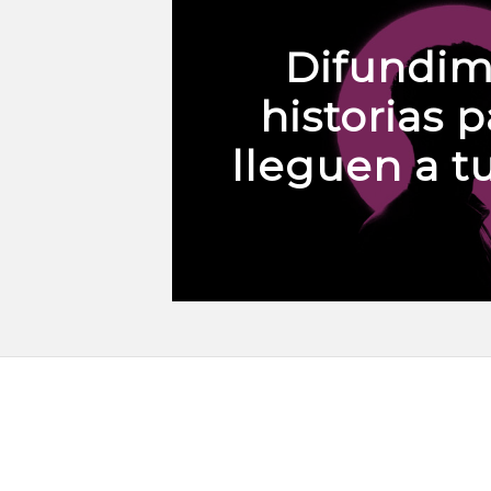
Difundim
historias 
lleguen a t