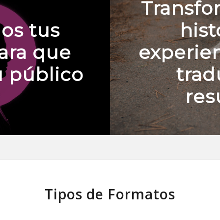
Transfo
os tus
hist
para que
experie
u público
tra
res
Tipos de Formatos