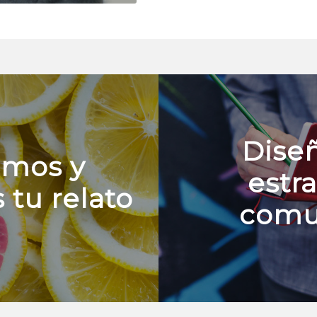
Dise
amos y
estr
tu relato
comu