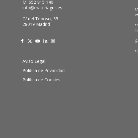
M. 652 915 140
info@materiagris.es
El
em
C/ del Toboso, 35
28019 Madrid
La
au
Qu
La
Aviso Legal
Política de Privacidad
Política de Cookies