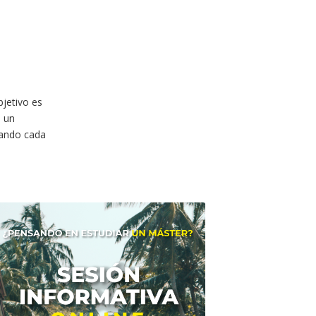
bjetivo es
n un
iando cada