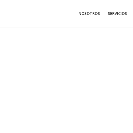
NOSOTROS
SERVICIOS
ara llamar la atenc
ros diseñadores grá