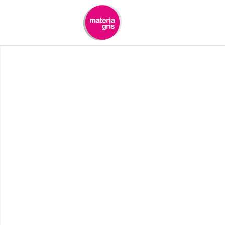
contenido
Banners p
futu