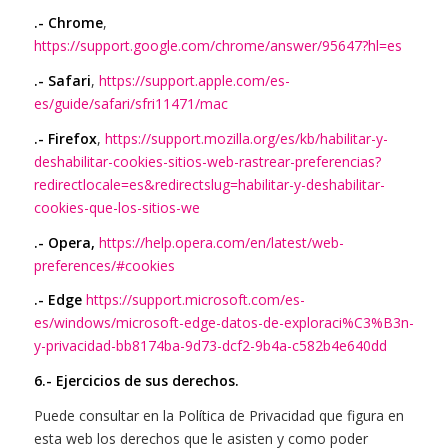
.- Chrome
,
https://support.google.com/chrome/answer/95647?hl=es
.- Safari
,
https://support.apple.com/es-
es/guide/safari/sfri11471/mac
.- Firefox
,
https://support.mozilla.org/es/kb/habilitar-y-
deshabilitar-cookies-sitios-web-rastrear-preferencias?
redirectlocale=es&redirectslug=habilitar-y-deshabilitar-
cookies-que-los-sitios-we
.- Opera,
https://help.opera.com/en/latest/web-
preferences/#cookies
.- Edge
https://support.microsoft.com/es-
es/windows/microsoft-edge-datos-de-exploraci%C3%B3n-
y-privacidad-bb8174ba-9d73-dcf2-9b4a-c582b4e640dd
6.- Ejercicios de sus derechos.
Puede consultar en la Política de Privacidad que figura en
esta web los derechos que le asisten y como poder