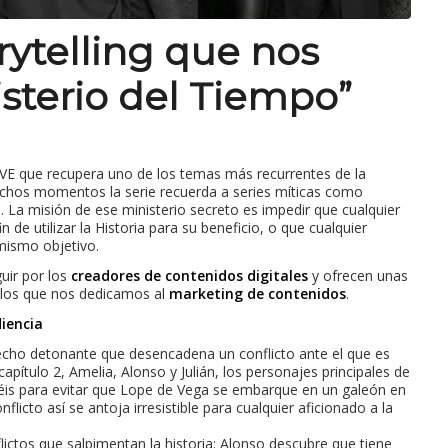
orytelling que nos
isterio del Tiempo”
RTVE que recupera uno de los temas más recurrentes de la
 muchos momentos la serie recuerda a series míticas como
o
. La misión de ese ministerio secreto es impedir que cualquier
n de utilizar la Historia para su beneficio, o que cualquier
mismo objetivo.
uir por los
creadores de contenidos digitales
y ofrecen unas
 los que nos dedicamos al
marketing de contenidos
.
diencia
echo detonante que desencadena un conflicto ante el que es
capítulo 2, Amelia, Alonso y Julián, los personajes principales de
eciséis para evitar que Lope de Vega se embarque en un galeón en
flicto así se antoja irresistible para cualquier aficionado a la
lictos que salpimentan la historia: Alonso descubre que tiene