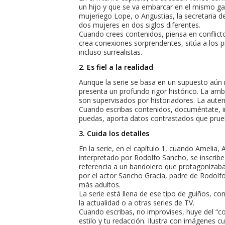
un hijo y que se va embarcar en el mismo g
mujeriego Lope, o Angustias, la secretaria 
dos mujeres en dos siglos diferentes.
Cuando crees contenidos, piensa en conflict
crea conexiones sorprendentes, sitúa a los 
incluso surrealistas.
2. Es fiel a la realidad
Aunque la serie se basa en un supuesto aún 
presenta un profundo rigor histórico. La ambi
son supervisados por historiadores. La auten
Cuando escribas contenidos, documéntate, in
puedas, aporta datos contrastados que prue
3. Cuida los detalles
En la serie, en el capítulo 1, cuando Amelia,
interpretado por Rodolfo Sancho, se inscrib
referencia a un bandolero que protagonizaba 
por el actor Sancho Gracia, padre de Rodolf
más adultos.
La serie está llena de ese tipo de guiños, co
la actualidad o a otras series de TV.
Cuando escribas, no improvises, huye del “co
estilo y tu redacción. Ilustra con imágenes