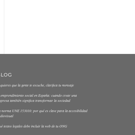
BLOG
 quieres que la gente te escuche, clarifica tu mensaje
 emprendimiento social en España: cuando crear una
presa también significa transformar la sociedad
 norma UNE 153010: por qué es clave para la accesibilidad
diovisual
é textos legales debe incluir la web de tu ONG