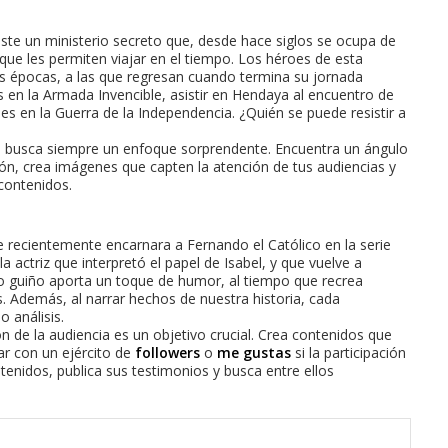
Existe un ministerio secreto que, desde hace siglos se ocupa de
s que les permiten viajar en el tiempo. Los héroes de esta
tes épocas, a las que regresan cuando termina su jornada
 en la Armada Invencible, asistir en Hendaya al encuentro de
ses en la Guerra de la Independencia. ¿Quién se puede resistir a
e, busca siempre un enfoque sorprendente. Encuentra un ángulo
ción, crea imágenes que capten la atención de tus audiencias y
contenidos.
ue recientemente encarnara a Fernando el Católico en la serie
la actriz que interpretó el papel de Isabel, y que vuelve a
uevo guiño aporta un toque de humor, al tiempo que recrea
. Además, al narrar hechos de nuestra historia, cada
o análisis.
ón de la audiencia es un objetivo crucial. Crea contenidos que
ar con un ejército de
followers
o
me gustas
si la participación
tenidos, publica sus testimonios y busca entre ellos