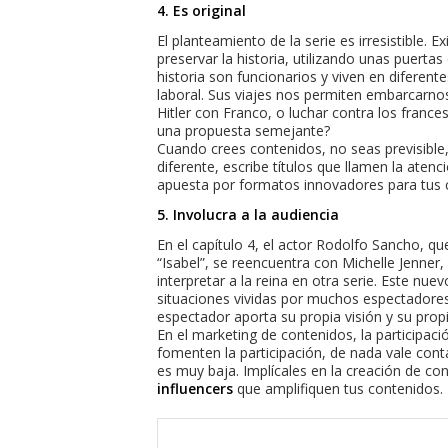
4. Es original
El planteamiento de la serie es irresistible. 
preservar la historia, utilizando unas puerta
historia son funcionarios y viven en diferen
laboral. Sus viajes nos permiten embarcarnos
Hitler con Franco, o luchar contra los france
una propuesta semejante?
Cuando crees contenidos, no seas previsibl
diferente, escribe títulos que llamen la aten
apuesta por formatos innovadores para tus 
5. Involucra a la audiencia
En el capítulo 4, el actor Rodolfo Sancho, q
“Isabel”, se reencuentra con Michelle Jenner, 
interpretar a la reina en otra serie. Este n
situaciones vividas por muchos espectadores
espectador aporta su propia visión y su propi
En el marketing de contenidos, la participaci
fomenten la participación, de nada vale cont
es muy baja. Implícales en la creación de con
influencers
que amplifiquen tus contenidos.