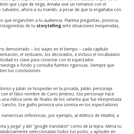
aleón que Lope de Vega, Amalia vive un romance con el
de Salvador, añora a su marido, a pesar de que la engañaba con
os que enganchen a tu audiencia. Plantea preguntas, provoca,
protagonistas de tu
storytelling
ante situaciones inesperadas,
no demostrado – los viajes en el tiempo – cada capítulo
entación, el vestuario, los decorados, e incluso el vocabulario
ticidad es clave para conectar con el espectador.
vestiga a fondo y consulta fuentes rigurosas. Siempre que
ben tus conclusiones.
 Alonso y Julián se hospedan en la posada, Julián, personaje
e con el falso nombre de Curro Jiménez. Ese personaje hace
una mítica serie de finales de los setenta que fue interpretada
o Sancho. Ese guiño provoca una sonrisa en los espectadores
n numerosas referencias, por ejemplo, al Atlético de Madrid, a
rta y pega” y del “google translator” como de la lepra. Mima tu
 cuidadosamente seleccionadas todos tus posts, y apóyate en