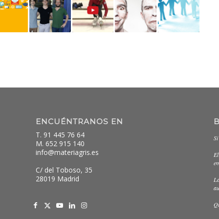
ENCUÉNTRANOS EN
T. 91 445 76 64
Si
M. 652 915 140
info@materiagris.es
El
em
C/ del Toboso, 35
28019 Madrid
La
au
Qu