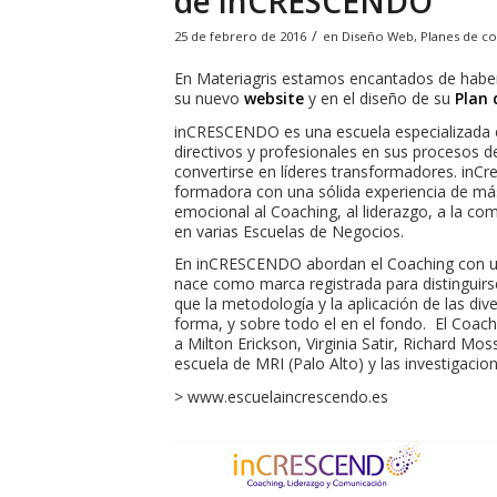
de inCRESCENDO
/
25 de febrero de 2016
en
Diseño Web
,
Planes de c
En Materiagris estamos encantados de haber
su nuevo
website
y en el diseño de su
Plan
inCRESCENDO es una escuela especializada 
directivos y profesionales en sus procesos d
convertirse en líderes transformadores. inC
formadora con una sólida experiencia de más 
emocional al Coaching, al liderazgo, a la com
en varias Escuelas de Negocios.
En inCRESCENDO abordan el Coaching con un e
nace como marca registrada para distinguirse
que la metodología y la aplicación de las dive
forma, y sobre todo el en el fondo. El Coac
a Milton Erickson, Virginia Satir, Richard Mos
escuela de MRI (Palo Alto) y las investigacio
> www.escuelaincrescendo.es