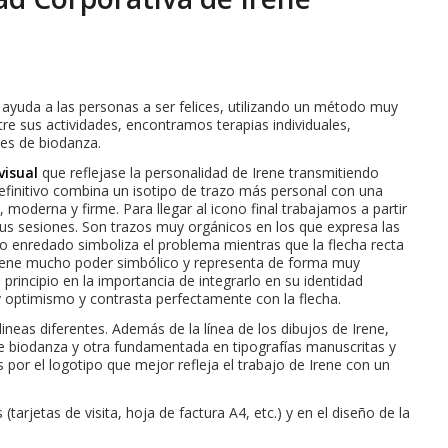
 ayuda a las personas a ser felices, utilizando un método muy
re sus actividades, encontramos terapias individuales,
res de biodanza.
visual
que reflejase la personalidad de Irene transmitiendo
finitivo combina un isotipo de trazo más personal con una
, moderna y firme. Para llegar al icono final trabajamos a partir
sus sesiones. Son trazos muy orgánicos en los que expresa las
zo enredado simboliza el problema mientras que la flecha recta
ca tiene mucho poder simbólico y representa de forma muy
l principio en la importancia de integrarlo en su identidad
 y optimismo y contrasta perfectamente con la flecha.
lineas diferentes. Además de la línea de los dibujos de Irene,
e biodanza y otra fundamentada en tipografías manuscritas y
or el logotipo que mejor refleja el trabajo de Irene con un
tarjetas de visita, hoja de factura A4, etc.) y en el diseño de la