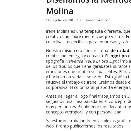
Molina
/
14 de julio de 2015
en
Diseño Gráfico
Irene Molina es una terapeuta diferente, que
creativo que cubre mente, cuerpo y alma. Ent
colectivas, específicas para empresas y talle
Nuestra misión era construir una
identidad 
creatividad, energía y cercanía. El
logotipo
de
tipografía
Helvetica Neue LT Std Light
limpia
de los dibujos que Irene garabatea durante 
emociones que sienten sus pacientes. El tra
y hacia arriba sería la solución. Esta gráfi
intuitiva el trabajo de Irene. Creímos desde e
corporativa. El color naranja aporta energía
Antes de llegar al logo final trabajamos en 3 
seguimos una linea basada en el concepto d
muy personales. Finalmente nos decantamos p
concepto atemporal y con personalidad.
Ya estamos trabajando en las piezas gráficas (
web. Pronto publicaremos los resultados.