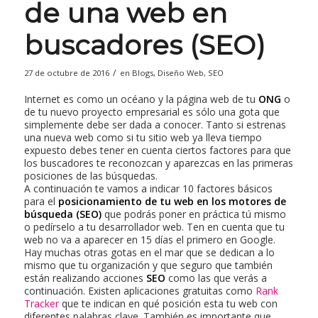
de una web en
buscadores (SEO)
/
27 de octubre de 2016
en
Blogs
,
Diseño Web
,
SEO
Internet es como un océano y la página web de tu
ONG
o
de tu nuevo proyecto empresarial es sólo una gota que
simplemente debe ser dada a conocer. Tanto si estrenas
una nueva web como si tu sitio web ya lleva tiempo
expuesto debes tener en cuenta ciertos factores para que
los buscadores te reconozcan y aparezcas en las primeras
posiciones de las búsquedas.
A continuación te vamos a indicar 10 factores básicos
para el
posicionamiento de tu web en los motores de
búsqueda (SEO)
que podrás poner en práctica tú mismo
o pedírselo a tu desarrollador web. Ten en cuenta que tu
web no va a aparecer en 15 días el primero en Google.
Hay muchas otras gotas en el mar que se dedican a lo
mismo que tu organización y que seguro que también
están realizando acciones
SEO
como las que verás a
continuación. Existen aplicaciones gratuitas como
Rank
Tracker
que te indican en qué posición esta tu web con
diferentes palabras clave. También es importante que