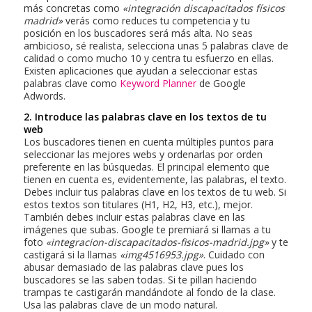
más concretas como
«integración discapacitados físicos
madrid»
verás como reduces tu competencia y tu
posición en los buscadores será más alta. No seas
ambicioso, sé realista, selecciona unas 5 palabras clave de
calidad o como mucho 10 y centra tu esfuerzo en ellas.
Existen aplicaciones que ayudan a seleccionar estas
palabras clave como
Keyword Planner
de Google
Adwords.
2. Introduce las palabras clave en los textos de tu
web
Los buscadores tienen en cuenta múltiples puntos para
seleccionar las mejores webs y ordenarlas por orden
preferente en las búsquedas. El principal elemento que
tienen en cuenta es, evidentemente, las palabras, el texto.
Debes incluir tus palabras clave en los textos de tu web. Si
estos textos son titulares (H1, H2, H3, etc.), mejor.
También debes incluir estas palabras clave en las
imágenes que subas. Google te premiará si llamas a tu
foto
«integracion-discapacitados-fisicos-madrid.jpg»
y te
castigará si la llamas
«img4516953.jpg»
. Cuidado con
abusar demasiado de las palabras clave pues los
buscadores se las saben todas. Si te pillan haciendo
trampas te castigarán mandándote al fondo de la clase.
Usa las palabras clave de un modo natural.