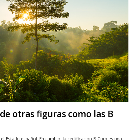
 de otras figuras como las B
 el Estado español. En cambio, la certificación B Corp es una