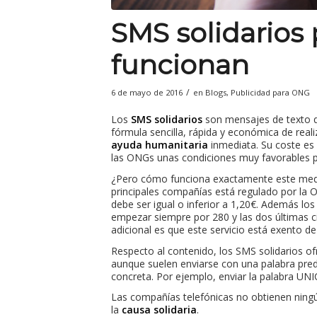
SMS solidarios
funcionan
/
6 de mayo de 2016
en
Blogs
,
Publicidad para ONG
Los
SMS solidarios
son mensajes de texto q
fórmula sencilla, rápida y económica de real
ayuda humanitaria
inmediata. Su coste es
las ONGs unas condiciones muy favorables p
¿Pero cómo funciona exactamente este me
principales compañías está regulado por la O
debe ser igual o inferior a 1,20€. Además lo
empezar siempre por 280 y las dos últimas ci
adicional es que este servicio está exento de
Respecto al contenido, los SMS solidarios o
aunque suelen enviarse con una palabra pre
concreta. Por ejemplo, enviar la palabra UN
Las compañías telefónicas no obtienen ningún
la
causa solidaria
.