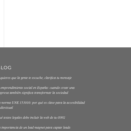
BLOG
 quieres que la gente te escuche, clarifica tu mensaje
 emprendimiento social en España: cuando crear una
presa también significa transformar la sociedad
 norma UNE 153010: por qué es clave para la accesibilidad
diovisual
é textos legales debe incluir la web de tu ONG
 importancia de un lead magnet para captar leads