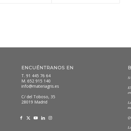
ENCUÉNTRANOS EN
T. 91 445 76 64
Si
M. 652 915 140
info@materiagris.es
El
em
C/ del Toboso, 35
28019 Madrid
La
au
Qu
La