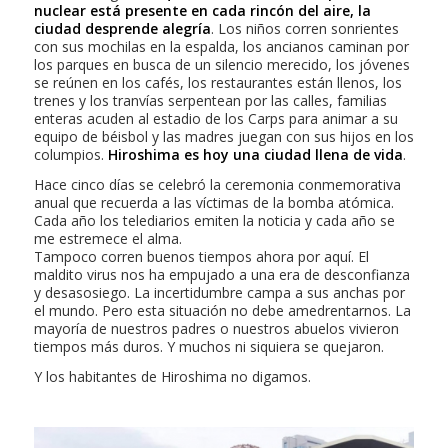
nuclear está presente en cada rincón del aire, la
ciudad desprende alegría
. Los niños corren sonrientes
con sus mochilas en la espalda, los ancianos caminan por
los parques en busca de un silencio merecido, los jóvenes
se reúnen en los cafés, los restaurantes están llenos, los
trenes y los tranvías serpentean por las calles, familias
enteras acuden al estadio de los Carps para animar a su
equipo de béisbol y las madres juegan con sus hijos en los
columpios.
Hiroshima es hoy una ciudad llena de vida
.
Hace cinco días se celebró la ceremonia conmemorativa
anual que recuerda a las víctimas de la bomba atómica.
Cada año los telediarios emiten la noticia y cada año se
me estremece el alma.
Tampoco corren buenos tiempos ahora por aquí. El
maldito virus nos ha empujado a una era de desconfianza
y desasosiego. La incertidumbre campa a sus anchas por
el mundo. Pero esta situación no debe amedrentarnos. La
mayoría de nuestros padres o nuestros abuelos vivieron
tiempos más duros. Y muchos ni siquiera se quejaron.
Y los habitantes de Hiroshima no digamos.