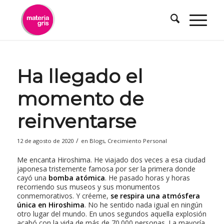
contenido
Ha llegado el
momento de
reinventarse
/
12 de agosto de 2020
en
Blogs
,
Crecimiento Personal
Me encanta Hiroshima. He viajado dos veces a esa ciudad
japonesa tristemente famosa por ser la primera donde
cayó una
bomba atómica
. He pasado horas y horas
recorriendo sus museos y sus monumentos
conmemorativos. Y créeme,
se respira una atmósfera
única en Hiroshima
. No he sentido nada igual en ningún
otro lugar del mundo. En unos segundos aquella explosión
acabó con la vida de más de 70.000 personas. La mayoría,