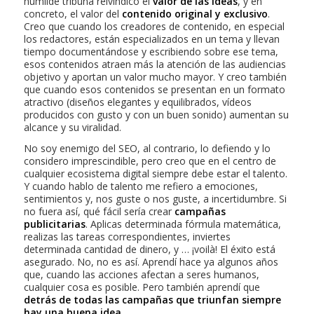
humilde tribuna reivindico el
valor de las ideas
, y en
concreto, el valor del
contenido original y exclusivo
.
Creo que cuando los creadores de contenido, en especial
los redactores, están especializados en un tema y llevan
tiempo documentándose y escribiendo sobre ese tema,
esos contenidos atraen más la atención de las audiencias
objetivo y aportan un valor mucho mayor. Y creo también
que cuando esos contenidos se presentan en un formato
atractivo (diseños elegantes y equilibrados, vídeos
producidos con gusto y con un buen sonido) aumentan su
alcance y su viralidad.
No soy enemigo del SEO, al contrario, lo defiendo y lo
considero imprescindible, pero creo que en el centro de
cualquier ecosistema digital siempre debe estar el talento.
Y cuando hablo de talento me refiero a emociones,
sentimientos y, nos guste o nos guste, a incertidumbre. Si
no fuera así, qué fácil sería crear
campañas
publicitarias
. Aplicas determinada fórmula matemática,
realizas las tareas correspondientes,
inviertes
determinada cantidad de dinero, y … ¡voilà! El éxito está
asegurado. No, no es así. Aprendí hace ya algunos años
que, cuando las acciones afectan a seres humanos,
cualquier cosa es posible. Pero también aprendí que
detrás de todas las campañas que triunfan siempre
hay una buena idea
.