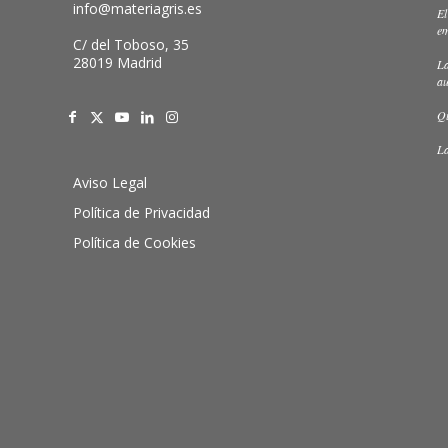
info@materiagris.es
El
em
C/ del Toboso, 35
28019 Madrid
La
au
Qu
La
Aviso Legal
Política de Privacidad
Política de Cookies