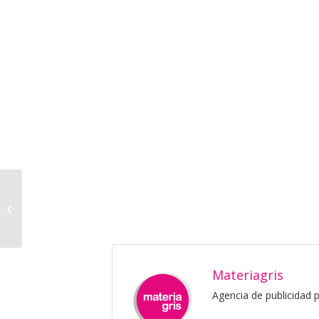
«Hace 6 años
decidimos posicionar
Materiagris como una
agencia
especializada...
Materiagris
Agencia de publicidad