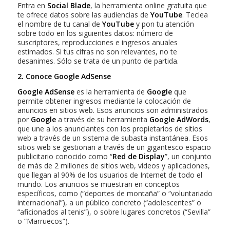
Entra en
Social Blade
, la herramienta online gratuita que
te ofrece datos sobre las audiencias de
YouTube
. Teclea
el nombre de tu canal de
YouTube
y pon tu atención
sobre todo en los siguientes datos: número de
suscriptores, reproducciones e ingresos anuales
estimados. Si tus cifras no son relevantes, no te
desanimes. Sólo se trata de un punto de partida.
2. Conoce Google AdSense
Google AdSense
es la herramienta de
Google
que
permite obtener ingresos mediante la colocación de
anuncios en sitios web. Esos anuncios son administrados
por
Google
a través de su herramienta
Google AdWords
,
que une a los anunciantes con los propietarios de sitios
web a través de un sistema de subasta instantánea. Esos
sitios web se gestionan a través de un gigantesco espacio
publicitario conocido como “
Red de Display
”, un conjunto
de más de 2 millones de sitios web, vídeos y aplicaciones,
que llegan al 90% de los usuarios de Internet de todo el
mundo. Los anuncios se muestran en conceptos
específicos, como (“deportes de montaña” o “voluntariado
internacional”), a un público concreto (“adolescentes” o
“aficionados al tenis”), o sobre lugares concretos (“Sevilla”
o “Marruecos”).